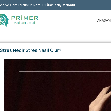
cadiye, Cemil Meriç Sk. No:23 D:1
Üsküdar/İstanbul
ANASAY
Stres Nedir Stres Nasıl Olur?