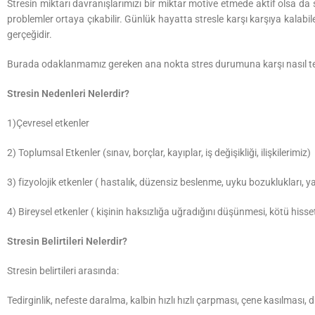
Stresin miktarı davranışlarımızı bir miktar motive etmede aktif olsa da
problemler ortaya çıkabilir. Günlük hayatta stresle karşı karşıya kalab
gerçeğidir.
Burada odaklanmamız gereken ana nokta stres durumuna karşı nasıl tep
Stresin Nedenleri Nelerdir?
1)Çevresel etkenler
2) Toplumsal Etkenler (sınav, borçlar, kayıplar, iş değişikliği, ilişkilerimiz)
3) fizyolojik etkenler ( hastalık, düzensiz beslenme, uyku bozuklukları, yaş
4) Bireysel etkenler ( kişinin haksızlığa uğradığını düşünmesi, kötü hisset
Stresin Belirtileri Nelerdir?
Stresin belirtileri arasında:
Tedirginlik, nefeste daralma, kalbin hızlı hızlı çarpması, çene kasılması