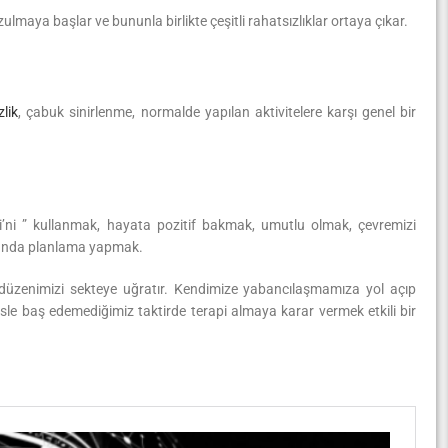
ozulmaya başlar ve bununla birlikte çeşitli rahatsızlıklar ortaya çıkar.
zlik
, çabuk sinirlenme, normalde yapılan aktivitelere karşı genel bir
dili’ni ” kullanmak, hayata pozitif bakmak, umutlu olmak, çevremizi
sunda planlama yapmak.
t düzenimizi sekteye uğratır. Kendimize yabancılaşmamıza yol açıp
esle baş edemediğimiz taktirde terapi almaya karar vermek etkili bir