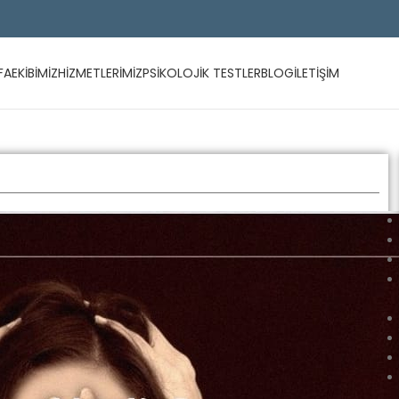
FA
EKIBIMIZ
HIZMETLERIMIZ
PSIKOLOJIK TESTLER
BLOG
İLETIŞIM