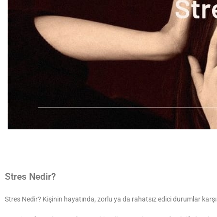
İstanbul psikoloji randevusu
Stres Nedir?
İstanbul psikoloji randevusu
Stres Nedir? Kişinin hayatında, zorlu ya da rahatsız edici durumlar karşıs